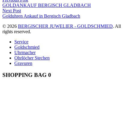
Beitragsnavigation
post:
GOLDANKAUF BERGISCH GLADBACH
Next
Next Post
post:
Golduhren Ankauf in Bergisch Gladbach
© 2026
BERGISCHER JUWELIER - GOLDSCHMIED
. All
rights reserved.
Service
Goldschmied
Uhrmacher
Ohrlöcher Stechen
Gravuren
SHOPPING BAG
0