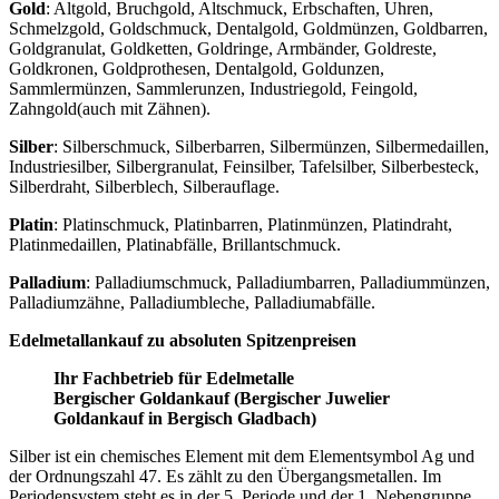
Gold
: Altgold, Bruchgold, Altschmuck, Erbschaften, Uhren,
Schmelzgold, Goldschmuck, Dentalgold, Goldmünzen, Goldbarren,
Goldgranulat, Goldketten, Goldringe, Armbänder, Goldreste,
Goldkronen, Goldprothesen, Dentalgold, Goldunzen,
Sammlermünzen, Sammlerunzen, Industriegold, Feingold,
Zahngold(auch mit Zähnen).
Silber
: Silberschmuck, Silberbarren, Silbermünzen, Silbermedaillen,
Industriesilber, Silbergranulat, Feinsilber, Tafelsilber, Silberbesteck,
Silberdraht, Silberblech, Silberauflage.
Platin
: Platinschmuck, Platinbarren, Platinmünzen, Platindraht,
Platinmedaillen, Platinabfälle, Brillantschmuck.
Palladium
: Palladiumschmuck, Palladiumbarren, Palladiummünzen,
Palladiumzähne, Palladiumbleche, Palladiumabfälle.
Edelmetallankauf zu absoluten Spitzenpreisen
Ihr Fachbetrieb für Edelmetalle
Bergischer Goldankauf (Bergischer Juwelier
Goldankauf in Bergisch Gladbach)
Silber ist ein chemisches Element mit dem Elementsymbol Ag und
der Ordnungszahl 47. Es zählt zu den Übergangsmetallen. Im
Periodensystem steht es in der 5. Periode und der 1. Nebengruppe