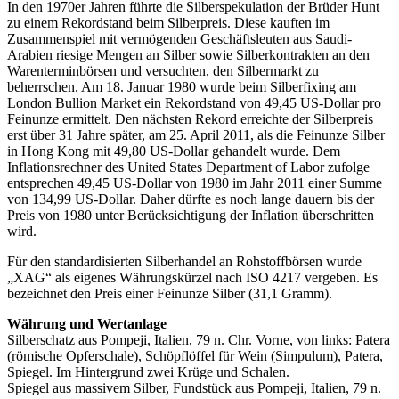
In den 1970er Jahren führte die Silberspekulation der Brüder Hunt
zu einem Rekordstand beim Silberpreis. Diese kauften im
Zusammenspiel mit vermögenden Geschäftsleuten aus Saudi-
Arabien riesige Mengen an Silber sowie Silberkontrakten an den
Warenterminbörsen und versuchten, den Silbermarkt zu
beherrschen. Am 18. Januar 1980 wurde beim Silberfixing am
London Bullion Market ein Rekordstand von 49,45 US-Dollar pro
Feinunze ermittelt. Den nächsten Rekord erreichte der Silberpreis
erst über 31 Jahre später, am 25. April 2011, als die Feinunze Silber
in Hong Kong mit 49,80 US-Dollar gehandelt wurde. Dem
Inflationsrechner des United States Department of Labor zufolge
entsprechen 49,45 US-Dollar von 1980 im Jahr 2011 einer Summe
von 134,99 US-Dollar. Daher dürfte es noch lange dauern bis der
Preis von 1980 unter Berücksichtigung der Inflation überschritten
wird.
Für den standardisierten Silberhandel an Rohstoffbörsen wurde
„XAG“ als eigenes Währungskürzel nach ISO 4217 vergeben. Es
bezeichnet den Preis einer Feinunze Silber (31,1 Gramm).
Währung und Wertanlage
Silberschatz aus Pompeji, Italien, 79 n. Chr. Vorne, von links: Patera
(römische Opferschale), Schöpflöffel für Wein (Simpulum), Patera,
Spiegel. Im Hintergrund zwei Krüge und Schalen.
Spiegel aus massivem Silber, Fundstück aus Pompeji, Italien, 79 n.