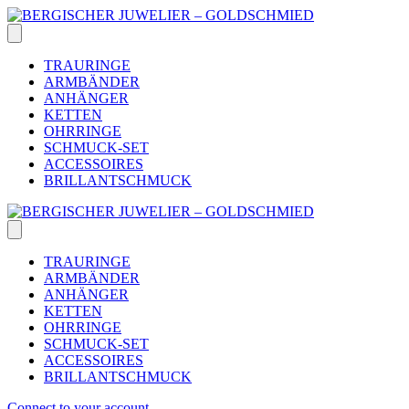
Skip
to
content
TRAURINGE
ARMBÄNDER
ANHÄNGER
KETTEN
OHRRINGE
SCHMUCK-SET
ACCESSOIRES
BRILLANTSCHMUCK
TRAURINGE
ARMBÄNDER
ANHÄNGER
KETTEN
OHRRINGE
SCHMUCK-SET
ACCESSOIRES
BRILLANTSCHMUCK
Connect to your account