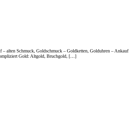
auf – alten Schmuck, Goldschmuck – Goldketten, Golduhren – Ankauf
mpliziert Gold: Altgold, Bruchgold, […]