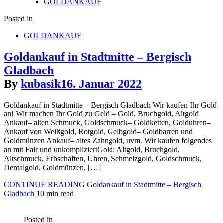
GOLDANKAUF
Posted in
GOLDANKAUF
Goldankauf in Stadtmitte – Bergisch
Gladbach
By
kubasik
16. Januar 2022
Goldankauf in Stadtmitte – Bergisch Gladbach Wir kaufen Ihr Gold
an! Wir machen Ihr Gold zu Geld!– Gold, Bruchgold, Altgold
Ankauf– alten Schmuck, Goldschmuck– Goldketten, Golduhren–
Ankauf von Weißgold, Rotgold, Gelbgold– Goldbarren und
Goldmünzen Ankauf– altes Zahngold, uvm. Wir kaufen folgendes
an mit Fair und unkompliziertGold: Altgold, Bruchgold,
Altschmuck, Erbschaften, Uhren, Schmelzgold, Goldschmuck,
Dentalgold, Goldmünzen, […]
CONTINUE READING
Goldankauf in Stadtmitte – Bergisch
Gladbach
10 min read
Posted in