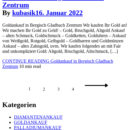
Zentrum
By
kubasik
16. Januar 2022
Goldankauf in Bergisch Gladbach Zentrum Wir kaufen Ihr Gold an!
Wir machen Ihr Gold zu Geld! – Gold, Bruchgold, Altgold Ankauf
– alten Schmuck, Goldschmuck – Goldketten, Golduhren – Ankauf
von Weißgold, Rotgold, Gelbgold – Goldbarren und Goldmünzen
Ankauf – altes Zahngold, uvm. Wir kaufen folgendes an mit Fair
und unkompliziert Gold: Altgold, Bruchgold, Altschmuck, […]
CONTINUE READING
Goldankauf in Bergisch Gladbach
Zentrum
10 min read
1
2
3
4
Kategorien
DIAMANTENANKAUF
GOLDANKAUF
PALLADIUMANKAUF