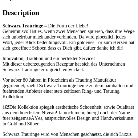
Description
Schwarz Trauringe
– Die Form der Liebe!
Geheimnisvoll ist es, wenn zwei Menschen spueren, dass ihre Wege
sich unbeirrbar miteinander verbinden. Da wird ploetzlich jedes
Wort, jeder Blick bedeutungsvoll. Ein goldenes Tor zum Herzen hat
sich geoeffnet: Schoen dass es Dich gibt, dafuer danke ich dir!
Innovation, Tradition und ein perfekter Service!
Mit dieser ueberzeugenden Rezeptur hat sich das Unternehmen
Schwarz Trauringe erfolgreich entwickelt.
Vor ueber 80 Jahren in Pforzheim als Trauring Manufaktur
gegruendet, zaehlt Schwarz Trauringe heute zu dem namhaften und
fuehrenden Anbieter einer stets zeitlosen Ring- und Trauring
Kollektion.
â€žDie Kollektion spiegelt aesthetische Schoenheit, sowie Qualitaet
aus dem hoechstem Niveau! Ja noch mehr, buergt doch der Name
fuer zeitgemaeÃŸes, anspruchsvolles Design und Handwerkskunst
in Gold und Silber.
Schwarz Trauringe wird von Menschen geschaetzt, die sich Luxus