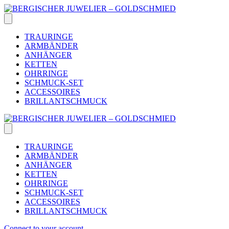
Skip
to
content
TRAURINGE
ARMBÄNDER
ANHÄNGER
KETTEN
OHRRINGE
SCHMUCK-SET
ACCESSOIRES
BRILLANTSCHMUCK
TRAURINGE
ARMBÄNDER
ANHÄNGER
KETTEN
OHRRINGE
SCHMUCK-SET
ACCESSOIRES
BRILLANTSCHMUCK
Connect to your account