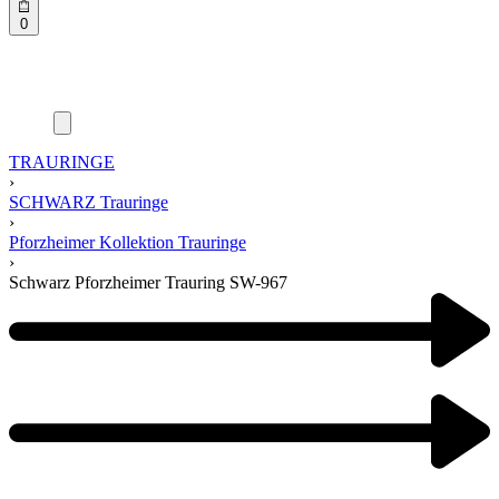
0
TRAURINGE
›
SCHWARZ Trauringe
›
Pforzheimer Kollektion Trauringe
›
Schwarz Pforzheimer Trauring SW-967
Product
navigation
Previous
product:
Next