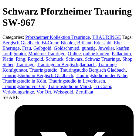
product:
Schwarz Pforzheimer Trauring
SW-967
Categories:
Pforzheimer Kollektion Trauringe
,
TRAURINGE
Tags:
Bergisch Gladbach
,
Bi-Color
,
Bicolor
,
Brillant
,
Edelstahl
,
Ehe
,
Eheringe
,
Frau
,
Gelbgold
,
Goldschmied
,
günstig
,
Juwelier
,
kaufen
,
konfigurator
,
Moderne Trauringe
,
Online
,
online kaufen
,
Palladium
,
Platin
,
Ring
,
Rotgold
,
Schmuck
,
Schwarz
,
Schwaz Trauringe
,
Shop
,
Silber
,
Trauringe
,
Trauringe in Bergischgladbach
,
Trauringe
Konfigurator
,
Trauringstudio
,
Trauringstudio Bergisch Gladbach
,
Trauringstudio in Bergisch Gladbach
,
Trauringstudio in der Nähe
,
Trauringstudio in Köln
,
Trauringstudio in Leverkusen
,
Trauringstudio vor Ort
,
Traurinstudio in Markt
,
Tri-Color
,
Verlobungsringe
,
Vor Ort
,
Weissgold
,
Zertifikat
SHARE