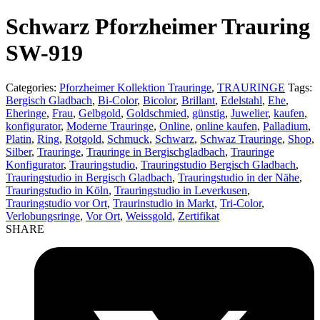
product:
Schwarz Pforzheimer Trauring
SW-919
Categories:
Pforzheimer Kollektion Trauringe
,
TRAURINGE
Tags:
Bergisch Gladbach
,
Bi-Color
,
Bicolor
,
Brillant
,
Edelstahl
,
Ehe
,
Eheringe
,
Frau
,
Gelbgold
,
Goldschmied
,
günstig
,
Juwelier
,
kaufen
,
konfigurator
,
Moderne Trauringe
,
Online
,
online kaufen
,
Palladium
,
Platin
,
Ring
,
Rotgold
,
Schmuck
,
Schwarz
,
Schwaz Trauringe
,
Shop
,
Silber
,
Trauringe
,
Trauringe in Bergischgladbach
,
Trauringe
Konfigurator
,
Trauringstudio
,
Trauringstudio Bergisch Gladbach
,
Trauringstudio in Bergisch Gladbach
,
Trauringstudio in der Nähe
,
Trauringstudio in Köln
,
Trauringstudio in Leverkusen
,
Trauringstudio vor Ort
,
Traurinstudio in Markt
,
Tri-Color
,
Verlobungsringe
,
Vor Ort
,
Weissgold
,
Zertifikat
SHARE