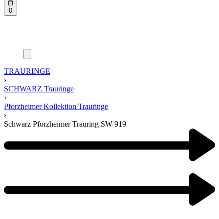
0
TRAURINGE
›
SCHWARZ Trauringe
›
Pforzheimer Kollektion Trauringe
›
Schwarz Pforzheimer Trauring SW-919
Product
navigation
Previous
product:
Next