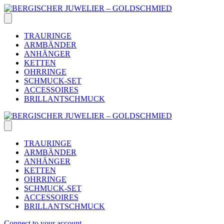
Skip
to
content
TRAURINGE
ARMBÄNDER
ANHÄNGER
KETTEN
OHRRINGE
SCHMUCK-SET
ACCESSOIRES
BRILLANTSCHMUCK
TRAURINGE
ARMBÄNDER
ANHÄNGER
KETTEN
OHRRINGE
SCHMUCK-SET
ACCESSOIRES
BRILLANTSCHMUCK
Connect to your account