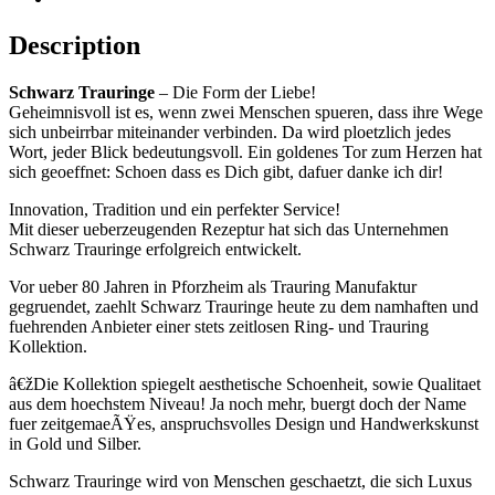
Description
Schwarz Trauringe
– Die Form der Liebe!
Geheimnisvoll ist es, wenn zwei Menschen spueren, dass ihre Wege
sich unbeirrbar miteinander verbinden. Da wird ploetzlich jedes
Wort, jeder Blick bedeutungsvoll. Ein goldenes Tor zum Herzen hat
sich geoeffnet: Schoen dass es Dich gibt, dafuer danke ich dir!
Innovation, Tradition und ein perfekter Service!
Mit dieser ueberzeugenden Rezeptur hat sich das Unternehmen
Schwarz Trauringe erfolgreich entwickelt.
Vor ueber 80 Jahren in Pforzheim als Trauring Manufaktur
gegruendet, zaehlt Schwarz Trauringe heute zu dem namhaften und
fuehrenden Anbieter einer stets zeitlosen Ring- und Trauring
Kollektion.
â€žDie Kollektion spiegelt aesthetische Schoenheit, sowie Qualitaet
aus dem hoechstem Niveau! Ja noch mehr, buergt doch der Name
fuer zeitgemaeÃŸes, anspruchsvolles Design und Handwerkskunst
in Gold und Silber.
Schwarz Trauringe wird von Menschen geschaetzt, die sich Luxus