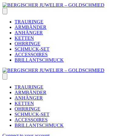
Skip
to
content
TRAURINGE
ARMBÄNDER
ANHÄNGER
KETTEN
OHRRINGE
SCHMUCK-SET
ACCESSOIRES
BRILLANTSCHMUCK
TRAURINGE
ARMBÄNDER
ANHÄNGER
KETTEN
OHRRINGE
SCHMUCK-SET
ACCESSOIRES
BRILLANTSCHMUCK
Connect to your account