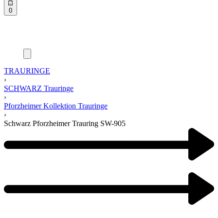
0
TRAURINGE
›
SCHWARZ Trauringe
›
Pforzheimer Kollektion Trauringe
›
Schwarz Pforzheimer Trauring SW-905
Product
navigation
Previous
product:
Next