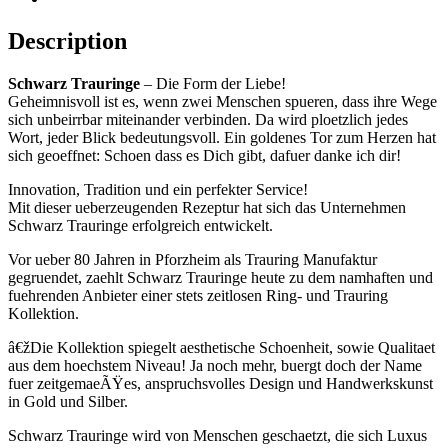
Description
Schwarz Trauringe
– Die Form der Liebe!
Geheimnisvoll ist es, wenn zwei Menschen spueren, dass ihre Wege
sich unbeirrbar miteinander verbinden. Da wird ploetzlich jedes
Wort, jeder Blick bedeutungsvoll. Ein goldenes Tor zum Herzen hat
sich geoeffnet: Schoen dass es Dich gibt, dafuer danke ich dir!
Innovation, Tradition und ein perfekter Service!
Mit dieser ueberzeugenden Rezeptur hat sich das Unternehmen
Schwarz Trauringe erfolgreich entwickelt.
Vor ueber 80 Jahren in Pforzheim als Trauring Manufaktur
gegruendet, zaehlt Schwarz Trauringe heute zu dem namhaften und
fuehrenden Anbieter einer stets zeitlosen Ring- und Trauring
Kollektion.
â€žDie Kollektion spiegelt aesthetische Schoenheit, sowie Qualitaet
aus dem hoechstem Niveau! Ja noch mehr, buergt doch der Name
fuer zeitgemaeÃŸes, anspruchsvolles Design und Handwerkskunst
in Gold und Silber.
Schwarz Trauringe wird von Menschen geschaetzt, die sich Luxus