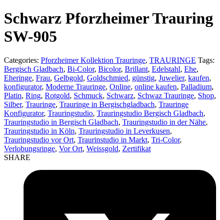
product:
Schwarz Pforzheimer Trauring
SW-905
Categories:
Pforzheimer Kollektion Trauringe
,
TRAURINGE
Tags:
Bergisch Gladbach
,
Bi-Color
,
Bicolor
,
Brillant
,
Edelstahl
,
Ehe
,
Eheringe
,
Frau
,
Gelbgold
,
Goldschmied
,
günstig
,
Juwelier
,
kaufen
,
konfigurator
,
Moderne Trauringe
,
Online
,
online kaufen
,
Palladium
,
Platin
,
Ring
,
Rotgold
,
Schmuck
,
Schwarz
,
Schwaz Trauringe
,
Shop
,
Silber
,
Trauringe
,
Trauringe in Bergischgladbach
,
Trauringe
Konfigurator
,
Trauringstudio
,
Trauringstudio Bergisch Gladbach
,
Trauringstudio in Bergisch Gladbach
,
Trauringstudio in der Nähe
,
Trauringstudio in Köln
,
Trauringstudio in Leverkusen
,
Trauringstudio vor Ort
,
Traurinstudio in Markt
,
Tri-Color
,
Verlobungsringe
,
Vor Ort
,
Weissgold
,
Zertifikat
SHARE