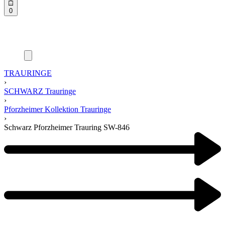
0
TRAURINGE
›
SCHWARZ Trauringe
›
Pforzheimer Kollektion Trauringe
›
Schwarz Pforzheimer Trauring SW-846
Product
navigation
Previous
product:
Next