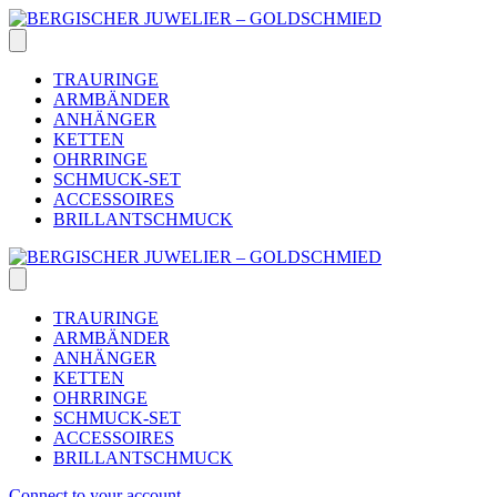
Skip
to
content
TRAURINGE
ARMBÄNDER
ANHÄNGER
KETTEN
OHRRINGE
SCHMUCK-SET
ACCESSOIRES
BRILLANTSCHMUCK
TRAURINGE
ARMBÄNDER
ANHÄNGER
KETTEN
OHRRINGE
SCHMUCK-SET
ACCESSOIRES
BRILLANTSCHMUCK
Connect to your account