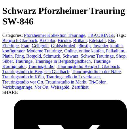
product:
Schwarz Pforzheimer Trauring
SW-846
Categories:
Pforzheimer Kollektion Trauringe
,
TRAURINGE
Tags:
Bergisch Gladbach
,
Bi-Color
,
Bicolor
,
Brillant
,
Edelstahl
,
Ehe
,
Eheringe
,
Frau
,
Gelbgold
,
Goldschmied
,
günstig
,
Juwelier
,
kaufen
,
konfigurator
,
Moderne Trauringe
,
Online
,
online kaufen
,
Palladium
,
Platin
,
Ring
,
Rotgold
,
Schmuck
,
Schwarz
,
Schwaz Trauringe
,
Shop
,
Silber
,
Trauringe
,
Trauringe in Bergischgladbach
,
Trauringe
Konfigurator
,
Trauringstudio
,
Trauringstudio Bergisch Gladbach
,
Trauringstudio in Bergisch Gladbach
,
Trauringstudio in der Nähe
,
Trauringstudio in Köln
,
Trauringstudio in Leverkusen
,
Trauringstudio vor Ort
,
Traurinstudio in Markt
,
Tri-Color
,
Verlobungsringe
,
Vor Ort
,
Weissgold
,
Zertifikat
SHARE