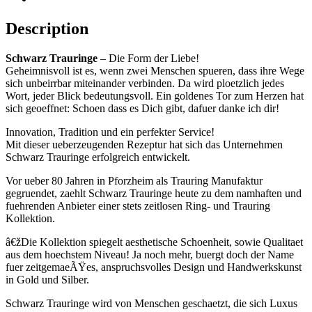
Description
Schwarz Trauringe
– Die Form der Liebe!
Geheimnisvoll ist es, wenn zwei Menschen spueren, dass ihre Wege
sich unbeirrbar miteinander verbinden. Da wird ploetzlich jedes
Wort, jeder Blick bedeutungsvoll. Ein goldenes Tor zum Herzen hat
sich geoeffnet: Schoen dass es Dich gibt, dafuer danke ich dir!
Innovation, Tradition und ein perfekter Service!
Mit dieser ueberzeugenden Rezeptur hat sich das Unternehmen
Schwarz Trauringe erfolgreich entwickelt.
Vor ueber 80 Jahren in Pforzheim als Trauring Manufaktur
gegruendet, zaehlt Schwarz Trauringe heute zu dem namhaften und
fuehrenden Anbieter einer stets zeitlosen Ring- und Trauring
Kollektion.
â€žDie Kollektion spiegelt aesthetische Schoenheit, sowie Qualitaet
aus dem hoechstem Niveau! Ja noch mehr, buergt doch der Name
fuer zeitgemaeÃŸes, anspruchsvolles Design und Handwerkskunst
in Gold und Silber.
Schwarz Trauringe wird von Menschen geschaetzt, die sich Luxus