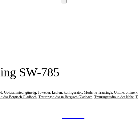
ring SW-785
ld
,
Goldschmied
,
günstig
,
Juwelier
,
kaufen
,
konfigurator
,
Moderne Trauringe
,
Online
,
online k
studio Bergisch Gladbach
,
Trauringstudio in Bergisch Gladbach
,
Trauringstudio in der Nähe
,
T