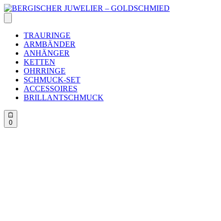
Skip
to
content
TRAURINGE
ARMBÄNDER
ANHÄNGER
KETTEN
OHRRINGE
SCHMUCK-SET
ACCESSOIRES
BRILLANTSCHMUCK
0