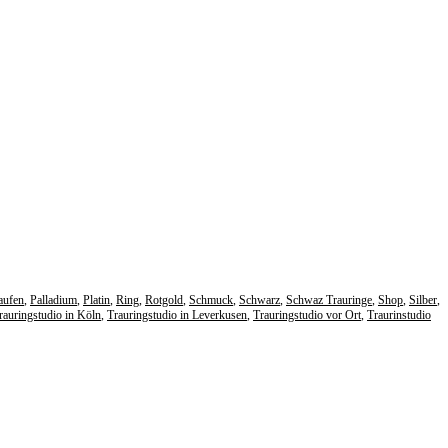
aufen
,
Palladium
,
Platin
,
Ring
,
Rotgold
,
Schmuck
,
Schwarz
,
Schwaz Trauringe
,
Shop
,
Silber
,
rauringstudio in Köln
,
Trauringstudio in Leverkusen
,
Trauringstudio vor Ort
,
Traurinstudio