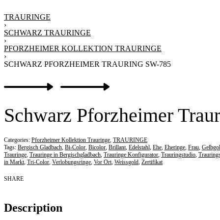
TRAURINGE
›
SCHWARZ TRAURINGE
›
PFORZHEIMER KOLLEKTION TRAURINGE
›
SCHWARZ PFORZHEIMER TRAURING SW-785
Product
Previous
Next
navigation
product:
product:
Schwarz Pforzheimer Trau
Categories:
Pforzheimer Kollektion Trauringe
,
TRAURINGE
Tags:
Bergisch Gladbach
,
Bi-Color
,
Bicolor
,
Brillant
,
Edelstahl
,
Ehe
,
Eheringe
,
Frau
,
Gelbgo
Trauringe
,
Trauringe in Bergischgladbach
,
Trauringe Konfigurator
,
Trauringstudio
,
Trauring
in Markt
,
Tri-Color
,
Verlobungsringe
,
Vor Ort
,
Weissgold
,
Zertifikat
SHARE
Description