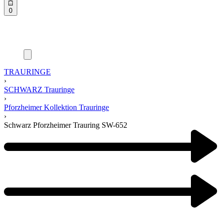
0
TRAURINGE
›
SCHWARZ Trauringe
›
Pforzheimer Kollektion Trauringe
›
Schwarz Pforzheimer Trauring SW-652
Product
navigation
Previous
product:
Next