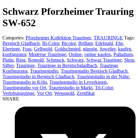
product:
Schwarz Pforzheimer Trauring
SW-652
Categories:
Pforzheimer Kollektion Trauringe
,
TRAURINGE
Tags:
Bergisch Gladbach
,
Bi-Color
,
Bicolor
,
Brillant
,
Edelstahl
,
Ehe
,
Eheringe
,
Frau
,
Gelbgold
,
Goldschmied
,
günstig
,
Juwelier
,
kaufen
,
konfigurator
,
Moderne Trauringe
,
Online
,
online kaufen
,
Palladium
,
Platin
,
Ring
,
Rotgold
,
Schmuck
,
Schwarz
,
Schwaz Trauringe
,
Shop
,
Silber
,
Trauringe
,
Trauringe in Bergischgladbach
,
Trauringe
Konfigurator
,
Trauringstudio
,
Trauringstudio Bergisch Gladbach
,
Trauringstudio in Bergisch Gladbach
,
Trauringstudio in der Nähe
,
Trauringstudio in Köln
,
Trauringstudio in Leverkusen
,
Trauringstudio vor Ort
,
Traurinstudio in Markt
,
Tri-Color
,
Verlobungsringe
,
Vor Ort
,
Weissgold
,
Zertifikat
SHARE