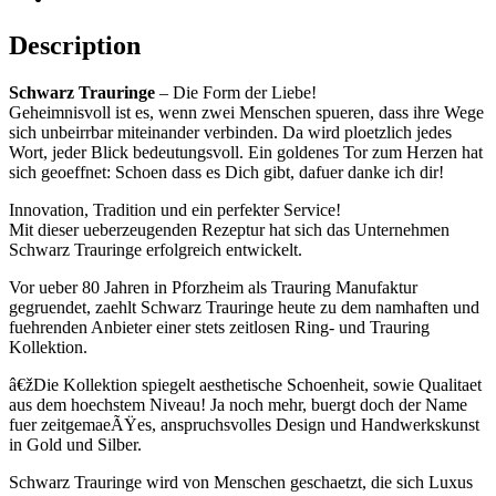
Description
Schwarz Trauringe
– Die Form der Liebe!
Geheimnisvoll ist es, wenn zwei Menschen spueren, dass ihre Wege
sich unbeirrbar miteinander verbinden. Da wird ploetzlich jedes
Wort, jeder Blick bedeutungsvoll. Ein goldenes Tor zum Herzen hat
sich geoeffnet: Schoen dass es Dich gibt, dafuer danke ich dir!
Innovation, Tradition und ein perfekter Service!
Mit dieser ueberzeugenden Rezeptur hat sich das Unternehmen
Schwarz Trauringe erfolgreich entwickelt.
Vor ueber 80 Jahren in Pforzheim als Trauring Manufaktur
gegruendet, zaehlt Schwarz Trauringe heute zu dem namhaften und
fuehrenden Anbieter einer stets zeitlosen Ring- und Trauring
Kollektion.
â€žDie Kollektion spiegelt aesthetische Schoenheit, sowie Qualitaet
aus dem hoechstem Niveau! Ja noch mehr, buergt doch der Name
fuer zeitgemaeÃŸes, anspruchsvolles Design und Handwerkskunst
in Gold und Silber.
Schwarz Trauringe wird von Menschen geschaetzt, die sich Luxus