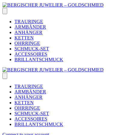
Skip
to
content
TRAURINGE
ARMBÄNDER
ANHÄNGER
KETTEN
OHRRINGE
SCHMUCK-SET
ACCESSOIRES
BRILLANTSCHMUCK
TRAURINGE
ARMBÄNDER
ANHÄNGER
KETTEN
OHRRINGE
SCHMUCK-SET
ACCESSOIRES
BRILLANTSCHMUCK
Connect to your account