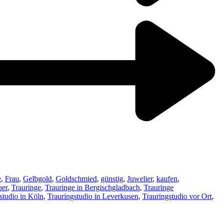
e
,
Frau
,
Gelbgold
,
Goldschmied
,
günstig
,
Juwelier
,
kaufen
,
ber
,
Trauringe
,
Trauringe in Bergischgladbach
,
Trauringe
studio in Köln
,
Trauringstudio in Leverkusen
,
Trauringstudio vor Ort
,