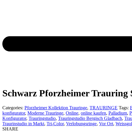
Previous
product:
Next
product:
Schwarz Pforzheimer Trauring
Categories:
Pforzheimer Kollektion Trauringe
,
TRAURINGE
Tags:
konfigurator
,
Moderne Trauringe
,
Online
,
online kaufen
,
Palladium
,
P
Konfigurator
,
Trauringstudio
,
Trauringstudio Bergisch Gladbach
,
Tra
Traurinstudio in Markt
,
Tri-Color
,
Verlobungsringe
,
Vor Ort
,
Weissgo
SHARE