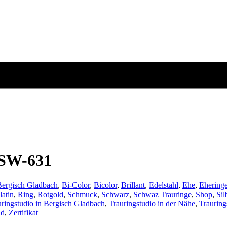
 SW-631
Bergisch Gladbach
,
Bi-Color
,
Bicolor
,
Brillant
,
Edelstahl
,
Ehe
,
Ehering
latin
,
Ring
,
Rotgold
,
Schmuck
,
Schwarz
,
Schwaz Trauringe
,
Shop
,
Sil
uringstudio in Bergisch Gladbach
,
Trauringstudio in der Nähe
,
Trauring
ld
,
Zertifikat