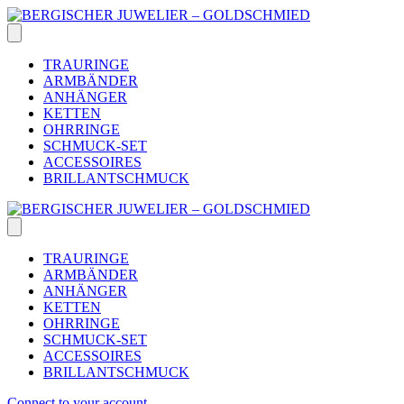
Skip
to
content
TRAURINGE
ARMBÄNDER
ANHÄNGER
KETTEN
OHRRINGE
SCHMUCK-SET
ACCESSOIRES
BRILLANTSCHMUCK
TRAURINGE
ARMBÄNDER
ANHÄNGER
KETTEN
OHRRINGE
SCHMUCK-SET
ACCESSOIRES
BRILLANTSCHMUCK
Connect to your account