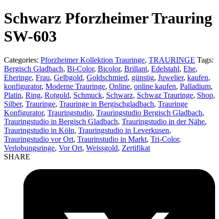
product:
Schwarz Pforzheimer Trauring
SW-603
Categories:
Pforzheimer Kollektion Trauringe
,
TRAURINGE
Tags:
Bergisch Gladbach
,
Bi-Color
,
Bicolor
,
Brillant
,
Edelstahl
,
Ehe
,
Eheringe
,
Frau
,
Gelbgold
,
Goldschmied
,
günstig
,
Juwelier
,
kaufen
,
konfigurator
,
Moderne Trauringe
,
Online
,
online kaufen
,
Palladium
,
Platin
,
Ring
,
Rotgold
,
Schmuck
,
Schwarz
,
Schwaz Trauringe
,
Shop
,
Silber
,
Trauringe
,
Trauringe in Bergischgladbach
,
Trauringe
Konfigurator
,
Trauringstudio
,
Trauringstudio Bergisch Gladbach
,
Trauringstudio in Bergisch Gladbach
,
Trauringstudio in der Nähe
,
Trauringstudio in Köln
,
Trauringstudio in Leverkusen
,
Trauringstudio vor Ort
,
Traurinstudio in Markt
,
Tri-Color
,
Verlobungsringe
,
Vor Ort
,
Weissgold
,
Zertifikat
SHARE