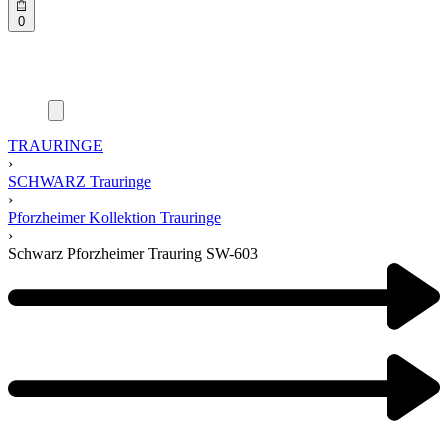
0
TRAURINGE
›
SCHWARZ Trauringe
›
Pforzheimer Kollektion Trauringe
›
Schwarz Pforzheimer Trauring SW-603
Product
navigation
Previous
product:
Next