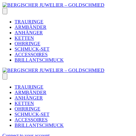
Skip
to
content
TRAURINGE
ARMBÄNDER
ANHÄNGER
KETTEN
OHRRINGE
SCHMUCK-SET
ACCESSOIRES
BRILLANTSCHMUCK
TRAURINGE
ARMBÄNDER
ANHÄNGER
KETTEN
OHRRINGE
SCHMUCK-SET
ACCESSOIRES
BRILLANTSCHMUCK
Connect to your account