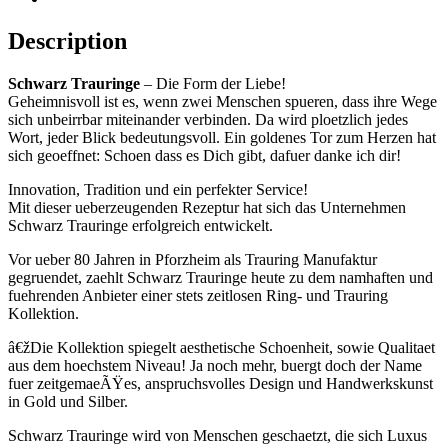
Description
Schwarz Trauringe
– Die Form der Liebe!
Geheimnisvoll ist es, wenn zwei Menschen spueren, dass ihre Wege
sich unbeirrbar miteinander verbinden. Da wird ploetzlich jedes
Wort, jeder Blick bedeutungsvoll. Ein goldenes Tor zum Herzen hat
sich geoeffnet: Schoen dass es Dich gibt, dafuer danke ich dir!
Innovation, Tradition und ein perfekter Service!
Mit dieser ueberzeugenden Rezeptur hat sich das Unternehmen
Schwarz Trauringe erfolgreich entwickelt.
Vor ueber 80 Jahren in Pforzheim als Trauring Manufaktur
gegruendet, zaehlt Schwarz Trauringe heute zu dem namhaften und
fuehrenden Anbieter einer stets zeitlosen Ring- und Trauring
Kollektion.
â€žDie Kollektion spiegelt aesthetische Schoenheit, sowie Qualitaet
aus dem hoechstem Niveau! Ja noch mehr, buergt doch der Name
fuer zeitgemaeÃŸes, anspruchsvolles Design und Handwerkskunst
in Gold und Silber.
Schwarz Trauringe wird von Menschen geschaetzt, die sich Luxus