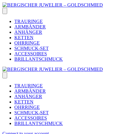
Skip
to
content
TRAURINGE
ARMBÄNDER
ANHÄNGER
KETTEN
OHRRINGE
SCHMUCK-SET
ACCESSOIRES
BRILLANTSCHMUCK
TRAURINGE
ARMBÄNDER
ANHÄNGER
KETTEN
OHRRINGE
SCHMUCK-SET
ACCESSOIRES
BRILLANTSCHMUCK
Connect to your account