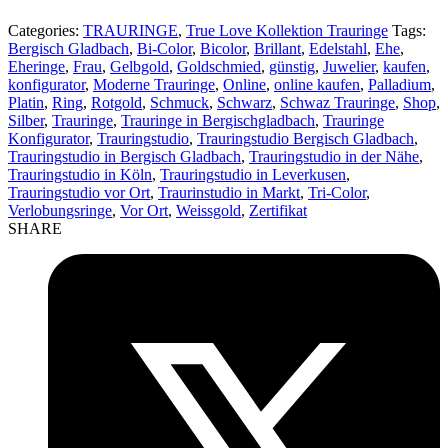
Categories:
TRAURINGE
,
True Love Kollektion Trauringe
Tags:
Bergisch Gladbach
,
Bi-Color
,
Bicolor
,
Brillant
,
Edelstahl
,
Ehe
,
Eheringe
,
Frau
,
Gelbgold
,
Goldschmied
,
günstig
,
Juwelier
,
kaufen
,
konfigurator
,
Moderne Trauringe
,
Online
,
online kaufen
,
Palladium
,
Platin
,
Ring
,
Rotgold
,
Schmuck
,
Schwarz
,
Schwaz Trauringe
,
Shop
,
Silber
,
Trauringe
,
Trauringe in Bergischgladbach
,
Trauringe
Konfigurator
,
Trauringstudio
,
Trauringstudio Bergisch Gladbach
,
Trauringstudio in Bergisch Gladbach
,
Trauringstudio in der Nähe
,
Trauringstudio in Köln
,
Trauringstudio in Leverkusen
,
Trauringstudio vor Ort
,
Traurinstudio in Markt
,
Tri-Color
,
Verlobungsringe
,
Vor Ort
,
Weissgold
,
Zertifikat
SHARE