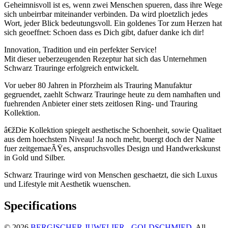
Geheimnisvoll ist es, wenn zwei Menschen spueren, dass ihre Wege
sich unbeirrbar miteinander verbinden. Da wird ploetzlich jedes
Wort, jeder Blick bedeutungsvoll. Ein goldenes Tor zum Herzen hat
sich geoeffnet: Schoen dass es Dich gibt, dafuer danke ich dir!
Innovation, Tradition und ein perfekter Service!
Mit dieser ueberzeugenden Rezeptur hat sich das Unternehmen
Schwarz Trauringe erfolgreich entwickelt.
Vor ueber 80 Jahren in Pforzheim als Trauring Manufaktur
gegruendet, zaehlt Schwarz Trauringe heute zu dem namhaften und
fuehrenden Anbieter einer stets zeitlosen Ring- und Trauring
Kollektion.
â€žDie Kollektion spiegelt aesthetische Schoenheit, sowie Qualitaet
aus dem hoechstem Niveau! Ja noch mehr, buergt doch der Name
fuer zeitgemaeÃŸes, anspruchsvolles Design und Handwerkskunst
in Gold und Silber.
Schwarz Trauringe wird von Menschen geschaetzt, die sich Luxus
und Lifestyle mit Aesthetik wuenschen.
Specifications
© 2026
BERGISCHER JUWELIER - GOLDSCHMIED
. All