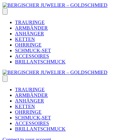
Skip
to
content
TRAURINGE
ARMBÄNDER
ANHÄNGER
KETTEN
OHRRINGE
SCHMUCK-SET
ACCESSOIRES
BRILLANTSCHMUCK
TRAURINGE
ARMBÄNDER
ANHÄNGER
KETTEN
OHRRINGE
SCHMUCK-SET
ACCESSOIRES
BRILLANTSCHMUCK
Connect to your account