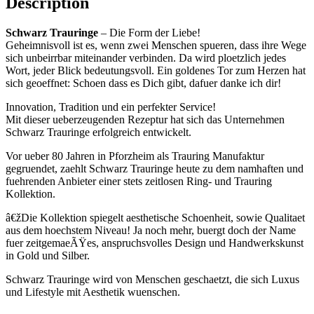
Description
Schwarz Trauringe
– Die Form der Liebe!
Geheimnisvoll ist es, wenn zwei Menschen spueren, dass ihre Wege
sich unbeirrbar miteinander verbinden. Da wird ploetzlich jedes
Wort, jeder Blick bedeutungsvoll. Ein goldenes Tor zum Herzen hat
sich geoeffnet: Schoen dass es Dich gibt, dafuer danke ich dir!
Innovation, Tradition und ein perfekter Service!
Mit dieser ueberzeugenden Rezeptur hat sich das Unternehmen
Schwarz Trauringe erfolgreich entwickelt.
Vor ueber 80 Jahren in Pforzheim als Trauring Manufaktur
gegruendet, zaehlt Schwarz Trauringe heute zu dem namhaften und
fuehrenden Anbieter einer stets zeitlosen Ring- und Trauring
Kollektion.
â€žDie Kollektion spiegelt aesthetische Schoenheit, sowie Qualitaet
aus dem hoechstem Niveau! Ja noch mehr, buergt doch der Name
fuer zeitgemaeÃŸes, anspruchsvolles Design und Handwerkskunst
in Gold und Silber.
Schwarz Trauringe wird von Menschen geschaetzt, die sich Luxus
und Lifestyle mit Aesthetik wuenschen.