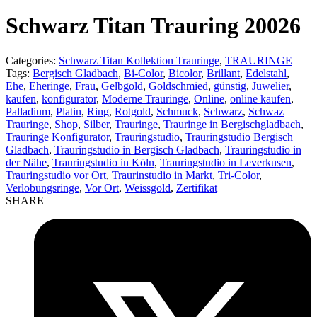
product:
Schwarz Titan Trauring 20026
Categories:
Schwarz Titan Kollektion Trauringe
,
TRAURINGE
Tags:
Bergisch Gladbach
,
Bi-Color
,
Bicolor
,
Brillant
,
Edelstahl
,
Ehe
,
Eheringe
,
Frau
,
Gelbgold
,
Goldschmied
,
günstig
,
Juwelier
,
kaufen
,
konfigurator
,
Moderne Trauringe
,
Online
,
online kaufen
,
Palladium
,
Platin
,
Ring
,
Rotgold
,
Schmuck
,
Schwarz
,
Schwaz
Trauringe
,
Shop
,
Silber
,
Trauringe
,
Trauringe in Bergischgladbach
,
Trauringe Konfigurator
,
Trauringstudio
,
Trauringstudio Bergisch
Gladbach
,
Trauringstudio in Bergisch Gladbach
,
Trauringstudio in
der Nähe
,
Trauringstudio in Köln
,
Trauringstudio in Leverkusen
,
Trauringstudio vor Ort
,
Traurinstudio in Markt
,
Tri-Color
,
Verlobungsringe
,
Vor Ort
,
Weissgold
,
Zertifikat
SHARE