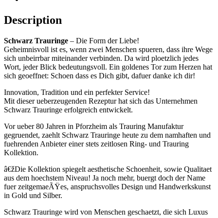
Description
Schwarz Trauringe
– Die Form der Liebe!
Geheimnisvoll ist es, wenn zwei Menschen spueren, dass ihre Wege
sich unbeirrbar miteinander verbinden. Da wird ploetzlich jedes
Wort, jeder Blick bedeutungsvoll. Ein goldenes Tor zum Herzen hat
sich geoeffnet: Schoen dass es Dich gibt, dafuer danke ich dir!
Innovation, Tradition und ein perfekter Service!
Mit dieser ueberzeugenden Rezeptur hat sich das Unternehmen
Schwarz Trauringe erfolgreich entwickelt.
Vor ueber 80 Jahren in Pforzheim als Trauring Manufaktur
gegruendet, zaehlt Schwarz Trauringe heute zu dem namhaften und
fuehrenden Anbieter einer stets zeitlosen Ring- und Trauring
Kollektion.
â€žDie Kollektion spiegelt aesthetische Schoenheit, sowie Qualitaet
aus dem hoechstem Niveau! Ja noch mehr, buergt doch der Name
fuer zeitgemaeÃŸes, anspruchsvolles Design und Handwerkskunst
in Gold und Silber.
Schwarz Trauringe wird von Menschen geschaetzt, die sich Luxus