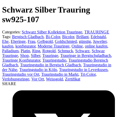
product:
Schwarz Silber Trauring
sw925-107
Categories:
Schwarz Silber Kollektion Trauringe
,
TRAURINGE
Tags:
Bergisch Gladbach
,
Bi-Color
,
Bicolor
,
Brillant
,
Edelstahl
,
Ehe
,
Eheringe
,
Frau
,
Gelbgold
,
Goldschmied
,
günstig
,
Juwelier
,
kaufen
,
konfigurator
,
Moderne Trauringe
,
Online
,
online kaufen
,
Palladium
,
Platin
,
Ring
,
Rotgold
,
Schmuck
,
Schwarz
,
Schwaz
Trauringe
,
Shop
,
Silber
,
Trauringe
,
Trauringe in Bergischgladbach
,
Trauringe Konfigurator
,
Trauringstudio
,
Trauringstudio Bergisch
Gladbach
,
Trauringstudio in Bergisch Gladbach
,
Trauringstudio in
der Nähe
,
Trauringstudio in Köln
,
Trauringstudio in Leverkusen
,
Trauringstudio vor Ort
,
Traurinstudio in Markt
,
Tri-Color
,
Verlobungsringe
,
Vor Ort
,
Weissgold
,
Zertifikat
SHARE