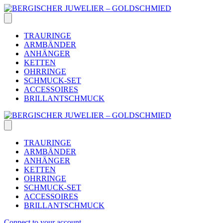
Skip
to
content
TRAURINGE
ARMBÄNDER
ANHÄNGER
KETTEN
OHRRINGE
SCHMUCK-SET
ACCESSOIRES
BRILLANTSCHMUCK
TRAURINGE
ARMBÄNDER
ANHÄNGER
KETTEN
OHRRINGE
SCHMUCK-SET
ACCESSOIRES
BRILLANTSCHMUCK
Connect to your account