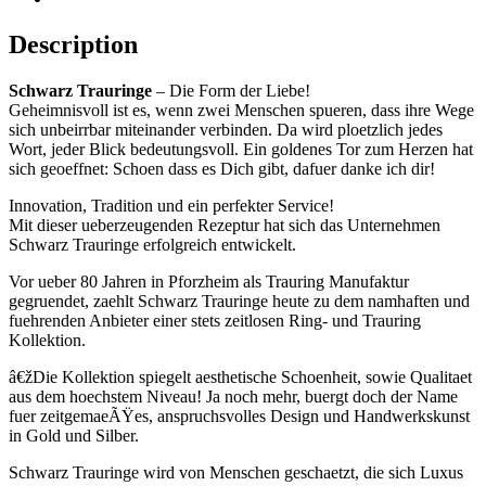
Description
Schwarz Trauringe
– Die Form der Liebe!
Geheimnisvoll ist es, wenn zwei Menschen spueren, dass ihre Wege
sich unbeirrbar miteinander verbinden. Da wird ploetzlich jedes
Wort, jeder Blick bedeutungsvoll. Ein goldenes Tor zum Herzen hat
sich geoeffnet: Schoen dass es Dich gibt, dafuer danke ich dir!
Innovation, Tradition und ein perfekter Service!
Mit dieser ueberzeugenden Rezeptur hat sich das Unternehmen
Schwarz Trauringe erfolgreich entwickelt.
Vor ueber 80 Jahren in Pforzheim als Trauring Manufaktur
gegruendet, zaehlt Schwarz Trauringe heute zu dem namhaften und
fuehrenden Anbieter einer stets zeitlosen Ring- und Trauring
Kollektion.
â€žDie Kollektion spiegelt aesthetische Schoenheit, sowie Qualitaet
aus dem hoechstem Niveau! Ja noch mehr, buergt doch der Name
fuer zeitgemaeÃŸes, anspruchsvolles Design und Handwerkskunst
in Gold und Silber.
Schwarz Trauringe wird von Menschen geschaetzt, die sich Luxus