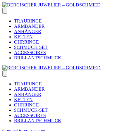
Skip
to
content
TRAURINGE
ARMBÄNDER
ANHÄNGER
KETTEN
OHRRINGE
SCHMUCK-SET
ACCESSOIRES
BRILLANTSCHMUCK
TRAURINGE
ARMBÄNDER
ANHÄNGER
KETTEN
OHRRINGE
SCHMUCK-SET
ACCESSOIRES
BRILLANTSCHMUCK
Connect to your account