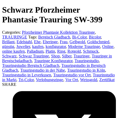
product:
Schwarz Pforzheimer
Phantasie Trauring SW-399
Categories:
Pforzheimer Phantasie Kollektion Trauringe
,
TRAURINGE
Tags:
Bergisch Gladbach
,
Bi-Color
,
Bicolor
,
Brillant
,
Edelstahl
,
Ehe
,
Eheringe
,
Frau
,
Gelbgold
,
Goldschmied
,
günstig
,
Juwelier
,
kaufen
,
konfigurator
,
Moderne Trauringe
,
Online
,
online kaufen
,
Palladium
,
Platin
,
Ring
,
Rotgold
,
Schmuck
,
Schwarz
,
Schwaz Trauringe
,
Shop
,
Silber
,
Trauringe
,
Trauringe in
Bergischgladbach
,
Trauringe Konfigurator
,
Trauringstudio
,
Trauringstudio Bergisch Gladbach
,
Trauringstudio in Bergisch
Gladbach
,
Trauringstudio in der Nähe
,
Trauringstudio in Köln
,
Trauringstudio in Leverkusen
,
Trauringstudio vor Ort
,
Traurinstudio
in Markt
,
Tri-Color
,
Verlobungsringe
,
Vor Ort
,
Weissgold
,
Zertifikat
SHARE