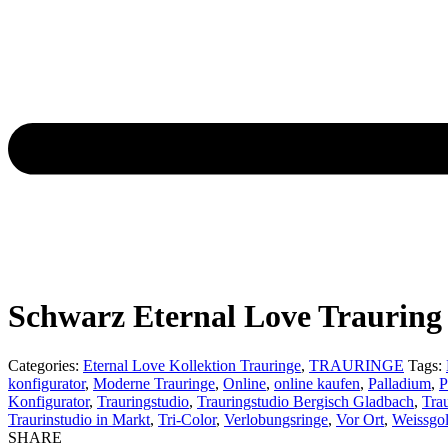
Previous
product:
Next
product:
Schwarz Eternal Love Traurin
Categories:
Eternal Love Kollektion Trauringe
,
TRAURINGE
Tags:
konfigurator
,
Moderne Trauringe
,
Online
,
online kaufen
,
Palladium
,
P
Konfigurator
,
Trauringstudio
,
Trauringstudio Bergisch Gladbach
,
Tra
Traurinstudio in Markt
,
Tri-Color
,
Verlobungsringe
,
Vor Ort
,
Weissgo
SHARE