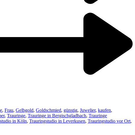
e
,
Frau
,
Gelbgold
,
Goldschmied
,
günstig
,
Juwelier
,
kaufen
,
ber
,
Trauringe
,
Trauringe in Bergischgladbach
,
Trauringe
studio in Köln
,
Trauringstudio in Leverkusen
,
Trauringstudio vor Ort
,