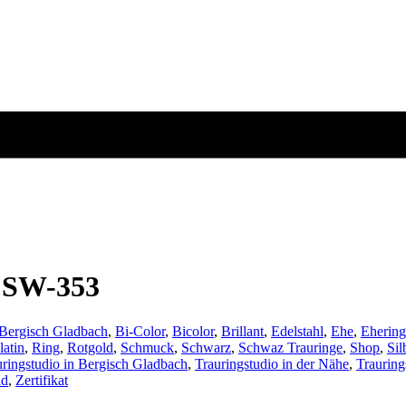
g SW-353
Bergisch Gladbach
,
Bi-Color
,
Bicolor
,
Brillant
,
Edelstahl
,
Ehe
,
Ehering
latin
,
Ring
,
Rotgold
,
Schmuck
,
Schwarz
,
Schwaz Trauringe
,
Shop
,
Sil
uringstudio in Bergisch Gladbach
,
Trauringstudio in der Nähe
,
Trauring
ld
,
Zertifikat