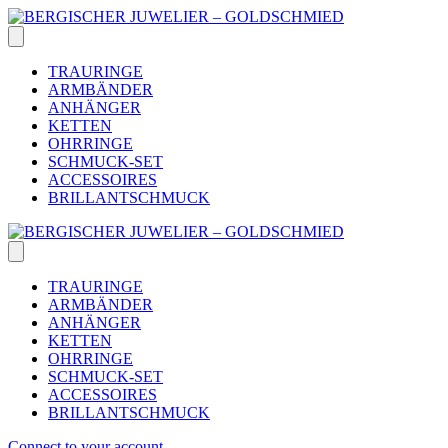
Skip
to
content
TRAURINGE
ARMBÄNDER
ANHÄNGER
KETTEN
OHRRINGE
SCHMUCK-SET
ACCESSOIRES
BRILLANTSCHMUCK
TRAURINGE
ARMBÄNDER
ANHÄNGER
KETTEN
OHRRINGE
SCHMUCK-SET
ACCESSOIRES
BRILLANTSCHMUCK
Connect to your account