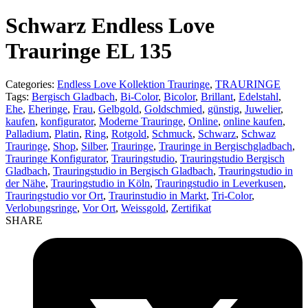
product:
Schwarz Endless Love
Trauringe EL 135
Categories:
Endless Love Kollektion Trauringe
,
TRAURINGE
Tags:
Bergisch Gladbach
,
Bi-Color
,
Bicolor
,
Brillant
,
Edelstahl
,
Ehe
,
Eheringe
,
Frau
,
Gelbgold
,
Goldschmied
,
günstig
,
Juwelier
,
kaufen
,
konfigurator
,
Moderne Trauringe
,
Online
,
online kaufen
,
Palladium
,
Platin
,
Ring
,
Rotgold
,
Schmuck
,
Schwarz
,
Schwaz
Trauringe
,
Shop
,
Silber
,
Trauringe
,
Trauringe in Bergischgladbach
,
Trauringe Konfigurator
,
Trauringstudio
,
Trauringstudio Bergisch
Gladbach
,
Trauringstudio in Bergisch Gladbach
,
Trauringstudio in
der Nähe
,
Trauringstudio in Köln
,
Trauringstudio in Leverkusen
,
Trauringstudio vor Ort
,
Traurinstudio in Markt
,
Tri-Color
,
Verlobungsringe
,
Vor Ort
,
Weissgold
,
Zertifikat
SHARE