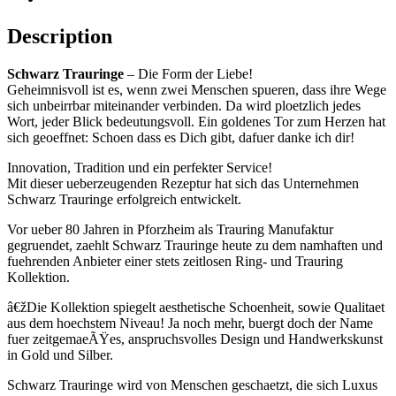
Description
Schwarz Trauringe
– Die Form der Liebe!
Geheimnisvoll ist es, wenn zwei Menschen spueren, dass ihre Wege
sich unbeirrbar miteinander verbinden. Da wird ploetzlich jedes
Wort, jeder Blick bedeutungsvoll. Ein goldenes Tor zum Herzen hat
sich geoeffnet: Schoen dass es Dich gibt, dafuer danke ich dir!
Innovation, Tradition und ein perfekter Service!
Mit dieser ueberzeugenden Rezeptur hat sich das Unternehmen
Schwarz Trauringe erfolgreich entwickelt.
Vor ueber 80 Jahren in Pforzheim als Trauring Manufaktur
gegruendet, zaehlt Schwarz Trauringe heute zu dem namhaften und
fuehrenden Anbieter einer stets zeitlosen Ring- und Trauring
Kollektion.
â€žDie Kollektion spiegelt aesthetische Schoenheit, sowie Qualitaet
aus dem hoechstem Niveau! Ja noch mehr, buergt doch der Name
fuer zeitgemaeÃŸes, anspruchsvolles Design und Handwerkskunst
in Gold und Silber.
Schwarz Trauringe wird von Menschen geschaetzt, die sich Luxus