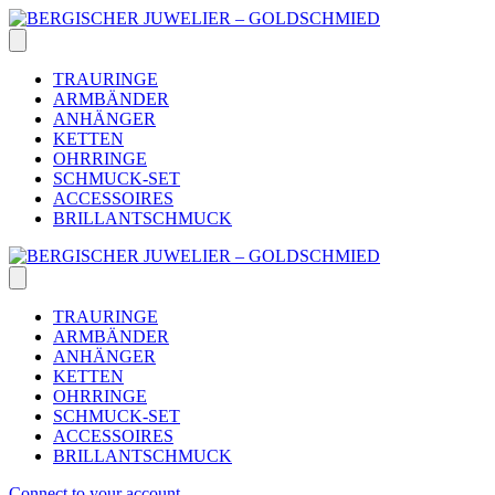
Skip
to
content
TRAURINGE
ARMBÄNDER
ANHÄNGER
KETTEN
OHRRINGE
SCHMUCK-SET
ACCESSOIRES
BRILLANTSCHMUCK
TRAURINGE
ARMBÄNDER
ANHÄNGER
KETTEN
OHRRINGE
SCHMUCK-SET
ACCESSOIRES
BRILLANTSCHMUCK
Connect to your account