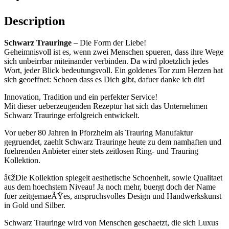
Description
Schwarz Trauringe
– Die Form der Liebe!
Geheimnisvoll ist es, wenn zwei Menschen spueren, dass ihre Wege
sich unbeirrbar miteinander verbinden. Da wird ploetzlich jedes
Wort, jeder Blick bedeutungsvoll. Ein goldenes Tor zum Herzen hat
sich geoeffnet: Schoen dass es Dich gibt, dafuer danke ich dir!
Innovation, Tradition und ein perfekter Service!
Mit dieser ueberzeugenden Rezeptur hat sich das Unternehmen
Schwarz Trauringe erfolgreich entwickelt.
Vor ueber 80 Jahren in Pforzheim als Trauring Manufaktur
gegruendet, zaehlt Schwarz Trauringe heute zu dem namhaften und
fuehrenden Anbieter einer stets zeitlosen Ring- und Trauring
Kollektion.
â€žDie Kollektion spiegelt aesthetische Schoenheit, sowie Qualitaet
aus dem hoechstem Niveau! Ja noch mehr, buergt doch der Name
fuer zeitgemaeÃŸes, anspruchsvolles Design und Handwerkskunst
in Gold und Silber.
Schwarz Trauringe wird von Menschen geschaetzt, die sich Luxus