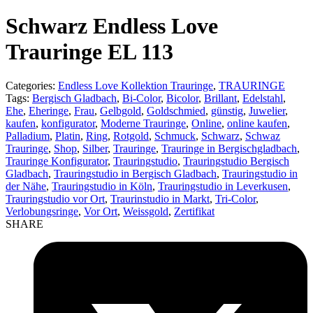
product:
Schwarz Endless Love
Trauringe EL 113
Categories:
Endless Love Kollektion Trauringe
,
TRAURINGE
Tags:
Bergisch Gladbach
,
Bi-Color
,
Bicolor
,
Brillant
,
Edelstahl
,
Ehe
,
Eheringe
,
Frau
,
Gelbgold
,
Goldschmied
,
günstig
,
Juwelier
,
kaufen
,
konfigurator
,
Moderne Trauringe
,
Online
,
online kaufen
,
Palladium
,
Platin
,
Ring
,
Rotgold
,
Schmuck
,
Schwarz
,
Schwaz
Trauringe
,
Shop
,
Silber
,
Trauringe
,
Trauringe in Bergischgladbach
,
Trauringe Konfigurator
,
Trauringstudio
,
Trauringstudio Bergisch
Gladbach
,
Trauringstudio in Bergisch Gladbach
,
Trauringstudio in
der Nähe
,
Trauringstudio in Köln
,
Trauringstudio in Leverkusen
,
Trauringstudio vor Ort
,
Traurinstudio in Markt
,
Tri-Color
,
Verlobungsringe
,
Vor Ort
,
Weissgold
,
Zertifikat
SHARE