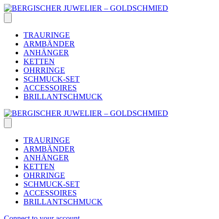
Skip
to
content
TRAURINGE
ARMBÄNDER
ANHÄNGER
KETTEN
OHRRINGE
SCHMUCK-SET
ACCESSOIRES
BRILLANTSCHMUCK
TRAURINGE
ARMBÄNDER
ANHÄNGER
KETTEN
OHRRINGE
SCHMUCK-SET
ACCESSOIRES
BRILLANTSCHMUCK
Connect to your account