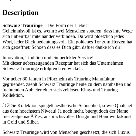
Description
Schwarz Trauringe
– Die Form der Liebe!
Geheimnisvoll ist es, wenn zwei Menschen spueren, dass ihre Wege
sich unbeirrbar miteinander verbinden. Da wird ploetzlich jedes
Wort, jeder Blick bedeutungsvoll. Ein goldenes Tor zum Herzen hat
sich geoeffnet: Schoen dass es Dich gibt, dafuer danke ich dir!
Innovation, Tradition und ein perfekter Service!
Mit dieser ueberzeugenden Rezeptur hat sich das Unternehmen
Schwarz Trauringe erfolgreich entwickelt.
Vor ueber 80 Jahren in Pforzheim als Trauring Manufaktur
gegruendet, zaehlt Schwarz Trauringe heute zu dem namhaften und
fuehrenden Anbieter einer stets zeitlosen Ring- und Trauring
Kollektion.
â€žDie Kollektion spiegelt aesthetische Schoenheit, sowie Qualitaet
aus dem hoechstem Niveau! Ja noch mehr, buergt doch der Name
fuer zeitgemaeÃŸes, anspruchsvolles Design und Handwerkskunst
in Gold und Silber.
Schwarz Trauringe wird von Menschen geschaetzt, die sich Luxus