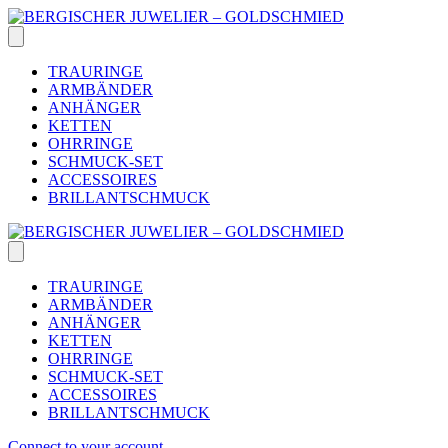
Skip
to
content
TRAURINGE
ARMBÄNDER
ANHÄNGER
KETTEN
OHRRINGE
SCHMUCK-SET
ACCESSOIRES
BRILLANTSCHMUCK
TRAURINGE
ARMBÄNDER
ANHÄNGER
KETTEN
OHRRINGE
SCHMUCK-SET
ACCESSOIRES
BRILLANTSCHMUCK
Connect to your account