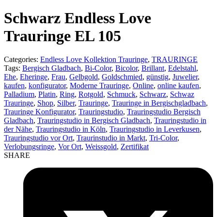
product:
Schwarz Endless Love
Trauringe EL 105
Categories:
Endless Love Kollektion Trauringe
,
TRAURINGE
Tags:
Bergisch Gladbach
,
Bi-Color
,
Bicolor
,
Brillant
,
Edelstahl
,
Ehe
,
Eheringe
,
Frau
,
Gelbgold
,
Goldschmied
,
günstig
,
Juwelier
,
kaufen
,
konfigurator
,
Moderne Trauringe
,
Online
,
online kaufen
,
Palladium
,
Platin
,
Ring
,
Rotgold
,
Schmuck
,
Schwarz
,
Schwaz
Trauringe
,
Shop
,
Silber
,
Trauringe
,
Trauringe in Bergischgladbach
,
Trauringe Konfigurator
,
Trauringstudio
,
Trauringstudio Bergisch
Gladbach
,
Trauringstudio in Bergisch Gladbach
,
Trauringstudio in
der Nähe
,
Trauringstudio in Köln
,
Trauringstudio in Leverkusen
,
Trauringstudio vor Ort
,
Traurinstudio in Markt
,
Tri-Color
,
Verlobungsringe
,
Vor Ort
,
Weissgold
,
Zertifikat
SHARE