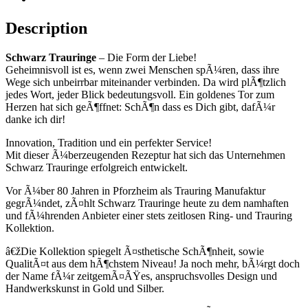
Description
Schwarz Trauringe
– Die Form der Liebe!
Geheimnisvoll ist es, wenn zwei Menschen spÃ¼ren, dass ihre
Wege sich unbeirrbar miteinander verbinden. Da wird plÃ¶tzlich
jedes Wort, jeder Blick bedeutungsvoll. Ein goldenes Tor zum
Herzen hat sich geÃ¶ffnet: SchÃ¶n dass es Dich gibt, dafÃ¼r
danke ich dir!
Innovation, Tradition und ein perfekter Service!
Mit dieser Ã¼berzeugenden Rezeptur hat sich das Unternehmen
Schwarz Trauringe erfolgreich entwickelt.
Vor Ã¼ber 80 Jahren in Pforzheim als Trauring Manufaktur
gegrÃ¼ndet, zÃ¤hlt Schwarz Trauringe heute zu dem namhaften
und fÃ¼hrenden Anbieter einer stets zeitlosen Ring- und Trauring
Kollektion.
â€žDie Kollektion spiegelt Ã¤sthetische SchÃ¶nheit, sowie
QualitÃ¤t aus dem hÃ¶chstem Niveau! Ja noch mehr, bÃ¼rgt doch
der Name fÃ¼r zeitgemÃ¤ÃŸes, anspruchsvolles Design und
Handwerkskunst in Gold und Silber.