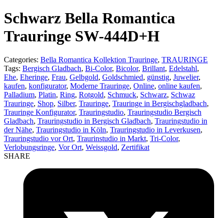
product:
Schwarz Bella Romantica
Trauringe SW-444D+H
Categories:
Bella Romantica Kollektion Trauringe
,
TRAURINGE
Tags:
Bergisch Gladbach
,
Bi-Color
,
Bicolor
,
Brillant
,
Edelstahl
,
Ehe
,
Eheringe
,
Frau
,
Gelbgold
,
Goldschmied
,
günstig
,
Juwelier
,
kaufen
,
konfigurator
,
Moderne Trauringe
,
Online
,
online kaufen
,
Palladium
,
Platin
,
Ring
,
Rotgold
,
Schmuck
,
Schwarz
,
Schwaz
Trauringe
,
Shop
,
Silber
,
Trauringe
,
Trauringe in Bergischgladbach
,
Trauringe Konfigurator
,
Trauringstudio
,
Trauringstudio Bergisch
Gladbach
,
Trauringstudio in Bergisch Gladbach
,
Trauringstudio in
der Nähe
,
Trauringstudio in Köln
,
Trauringstudio in Leverkusen
,
Trauringstudio vor Ort
,
Traurinstudio in Markt
,
Tri-Color
,
Verlobungsringe
,
Vor Ort
,
Weissgold
,
Zertifikat
SHARE