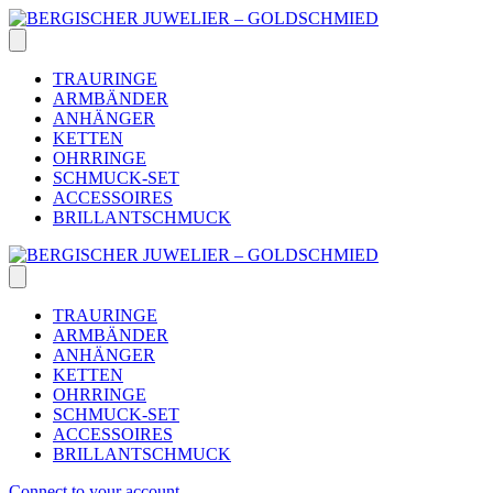
Skip
to
content
TRAURINGE
ARMBÄNDER
ANHÄNGER
KETTEN
OHRRINGE
SCHMUCK-SET
ACCESSOIRES
BRILLANTSCHMUCK
TRAURINGE
ARMBÄNDER
ANHÄNGER
KETTEN
OHRRINGE
SCHMUCK-SET
ACCESSOIRES
BRILLANTSCHMUCK
Connect to your account