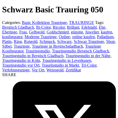
product:
Schwarz Basic Trauring 050
Categories:
Basic Kollektion Trauringe
,
TRAURINGE
Tags:
Bergisch Gladbach
,
Bi-Color
,
Bicolor
,
Brillant
,
Edelstahl
,
Ehe
,
Eheringe
,
Frau
,
Gelbgold
,
Goldschmied
,
günstig
,
Juwelier
,
kaufen
,
konfigurator
,
Moderne Trauringe
,
Online
,
online kaufen
,
Palladium
,
Platin
,
Ring
,
Rotgold
,
Schmuck
,
Schwarz
,
Schwaz Trauringe
,
Shop
,
Silber
,
Trauringe
,
Trauringe in Bergischgladbach
,
Trauringe
Konfigurator
,
Trauringstudio
,
Trauringstudio Bergisch Gladbach
,
Trauringstudio in Bergisch Gladbach
,
Trauringstudio in der Nähe
,
Trauringstudio in Köln
,
Trauringstudio in Leverkusen
,
Trauringstudio vor Ort
,
Traurinstudio in Markt
,
Tri-Color
,
Verlobungsringe
,
Vor Ort
,
Weissgold
,
Zertifikat
SHARE