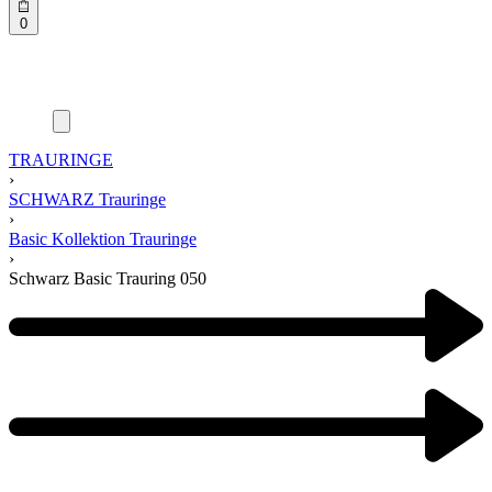
0
TRAURINGE
›
SCHWARZ Trauringe
›
Basic Kollektion Trauringe
›
Schwarz Basic Trauring 050
Product
navigation
Previous
product:
Next