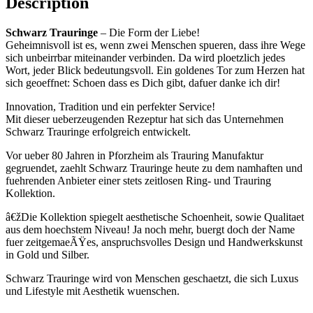
Description
Schwarz Trauringe
– Die Form der Liebe!
Geheimnisvoll ist es, wenn zwei Menschen spueren, dass ihre Wege
sich unbeirrbar miteinander verbinden. Da wird ploetzlich jedes
Wort, jeder Blick bedeutungsvoll. Ein goldenes Tor zum Herzen hat
sich geoeffnet: Schoen dass es Dich gibt, dafuer danke ich dir!
Innovation, Tradition und ein perfekter Service!
Mit dieser ueberzeugenden Rezeptur hat sich das Unternehmen
Schwarz Trauringe erfolgreich entwickelt.
Vor ueber 80 Jahren in Pforzheim als Trauring Manufaktur
gegruendet, zaehlt Schwarz Trauringe heute zu dem namhaften und
fuehrenden Anbieter einer stets zeitlosen Ring- und Trauring
Kollektion.
â€žDie Kollektion spiegelt aesthetische Schoenheit, sowie Qualitaet
aus dem hoechstem Niveau! Ja noch mehr, buergt doch der Name
fuer zeitgemaeÃŸes, anspruchsvolles Design und Handwerkskunst
in Gold und Silber.
Schwarz Trauringe wird von Menschen geschaetzt, die sich Luxus
und Lifestyle mit Aesthetik wuenschen.