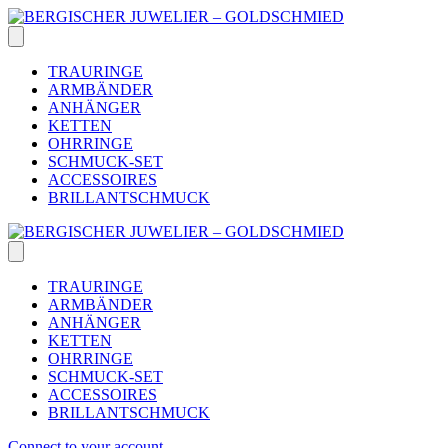
Skip
to
content
TRAURINGE
ARMBÄNDER
ANHÄNGER
KETTEN
OHRRINGE
SCHMUCK-SET
ACCESSOIRES
BRILLANTSCHMUCK
TRAURINGE
ARMBÄNDER
ANHÄNGER
KETTEN
OHRRINGE
SCHMUCK-SET
ACCESSOIRES
BRILLANTSCHMUCK
Connect to your account