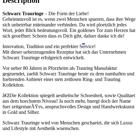
Description
Schwarz Trauringe
– Die Form der Liebe!
Geheimnisvoll ist es, wenn zwei Menschen spueren, dass ihre Wege
sich unbeirrbar miteinander verbinden. Da wird ploetzlich jedes
Wort, jeder Blick bedeutungsvoll. Ein goldenes Tor zum Herzen hat
sich geoeffnet: Schoen dass es Dich gibt, dafuer danke ich dir!
Innovation, Tradition und ein perfekter Service!
Mit dieser ueberzeugenden Rezeptur hat sich das Unternehmen
Schwarz Trauringe erfolgreich entwickelt.
Vor ueber 80 Jahren in Pforzheim als Trauring Manufaktur
gegruendet, zaehlt Schwarz Trauringe heute zu dem namhaften und
fuehrenden Anbieter einer stets zeitlosen Ring- und Trauring
Kollektion.
â€žDie Kollektion spiegelt aesthetische Schoenheit, sowie Qualitaet
aus dem hoechstem Niveau! Ja noch mehr, buergt doch der Name
fuer zeitgemaeÃŸes, anspruchsvolles Design und Handwerkskunst
in Gold und Silber.
Schwarz Trauringe wird von Menschen geschaetzt, die sich Luxus
und Lifestyle mit Aesthetik wuenschen.