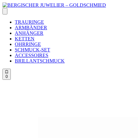
Skip
to
content
TRAURINGE
ARMBÄNDER
ANHÄNGER
KETTEN
OHRRINGE
SCHMUCK-SET
ACCESSOIRES
BRILLANTSCHMUCK
0