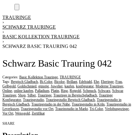
TRAURINGE
›
SCHWARZ TRAURINGE
›
BASIC KOLLEKTION TRAURINGE
›
SCHWARZ BASIC TRAURING 042
Schwarz Basic Trauring 042
Categories:
Basic Kollektion Trauringe
,
TRAURINGE
Tags:
Bergisch Gladbach
,
Bi-Color
,
Bicolor
,
Brillant
,
Edelstahl
,
Ehe
,
Eheringe
,
Frau
,
Gelbgold
,
Goldschmied
,
günstig
,
Juwelier
,
kaufen
,
konfigurator
,
Moderne Trauringe
,
Online
,
online kaufen
,
Palladium
,
Platin
,
Ring
,
Rotgold
,
Schmuck
,
Schwarz
,
Schwaz
Trauringe
,
Shop
,
Silber
,
Trauringe
,
Trauringe in Bergischgladbach
,
Trauringe
Konfigurator
,
Trauringstudio
,
Trauringstudio Bergisch Gladbach
,
Trauringstudio in
Bergisch Gladbach
,
Trauringstudio in der Nähe
,
Trauringstudio in Köln
,
Trauringstudio in
Leverkusen
,
Trauringstudio vor Ort
,
Traurinstudio in Markt
,
Tri-Color
,
Verlobungsringe
,
Vor Ort
,
Weissgold
,
Zertifikat
SHARE