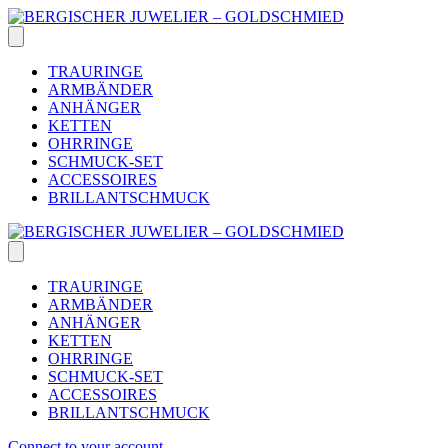
Skip
to
content
TRAURINGE
ARMBÄNDER
ANHÄNGER
KETTEN
OHRRINGE
SCHMUCK-SET
ACCESSOIRES
BRILLANTSCHMUCK
TRAURINGE
ARMBÄNDER
ANHÄNGER
KETTEN
OHRRINGE
SCHMUCK-SET
ACCESSOIRES
BRILLANTSCHMUCK
Connect to your account