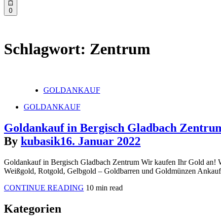
0
Schlagwort:
Zentrum
Posted
GOLDANKAUF
in
Posted
GOLDANKAUF
in
Goldankauf in Bergisch Gladbach Zentru
By
kubasik
16. Januar 2022
Goldankauf in Bergisch Gladbach Zentrum Wir kaufen Ihr Gold an! 
Weißgold, Rotgold, Gelbgold – Goldbarren und Goldmünzen Ankauf – 
Goldankauf
CONTINUE READING
10 min read
in
Bergisch
Kategorien
Gladbach